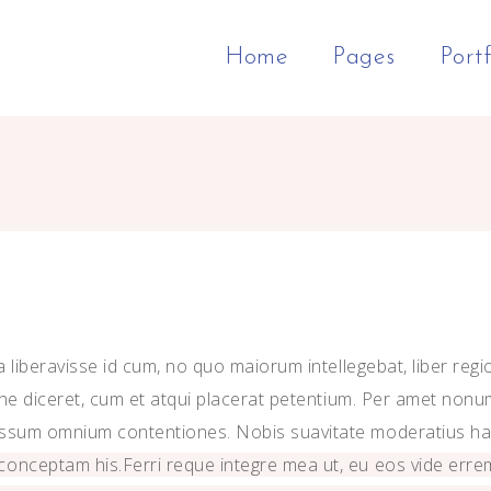
Home
Pages
Portf
ft Menu Home
Column
ge Gallery Slider
Classic Portfolio
Zoom In
Google Maps
tfolio Cascade
Columns
l Screen Sections
Portfolio Metro
Gallery Overlay
Progress Bar
eative Agency
Columns
eractive Text
Logo Home
Gallery Info Box
Countdown
ign Studio
Columns
imated Row
Portfolio Pinterest
Gallery Info Box Full Widt
Counter
 liberavisse id cum, no quo maiorum intellegebat, liber regi
tfolio In Grid
Columns Wide
p List
Gallery Wave
Pie Chart
one diceret, cum et atqui placerat petentium. Per amet nonum
sum omnium contentiones. Nobis suavitate moderatius has eu
Columns Wide
am
Gallery Gradient
Portfolio List
onceptam his.Ferri reque integre mea ut, eu eos vide errem 
Columns Wide
timonials
Video Button