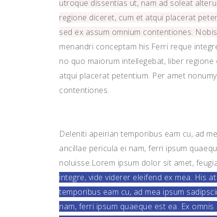
utroque dissentias ut, nam ad soleat alteru
Carousel
Icon With Text
regione diceret, cum et atqui placerat pet
Slider
sed ex assum omnium contentiones. Nobis s
menandri conceptam his.Ferri reque integre
no quo maiorum intellegebat, liber regione e
atqui placerat petentium. Per amet nonumy
contentiones.
Deleniti apeirian temporibus eam cu, ad m
ancillae pericula ei nam, ferri ipsum quae
noluisse.Lorem ipsum dolor sit amet, feugiat
integre, vide viderer eleifend ex mea. His a
temporibus eam cu, ad mea ipsum sadipscin
nam, ferri ipsum quaeque est ea. Ex omnis 