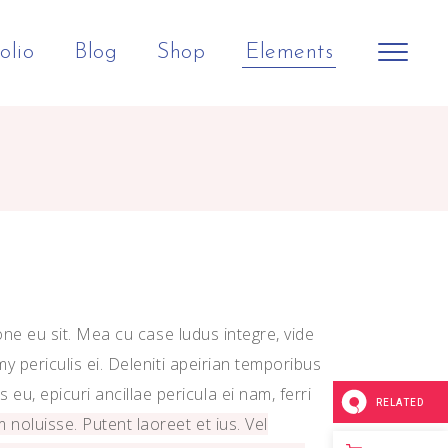
olio
Blog
Shop
Elements
Shop Home
Big Slider
Headings
Horizontal Slider
Small Slider
Columns
Split Screen Showcase
Big Gallery
Section Title
h
Landing
Small Gallery
Separators
one eu sit. Mea cu case ludus integre, vide
Small Masonry
Dropcaps
y periculis ei. Deleniti apeirian temporibus
, epicuri ancillae pericula ei nam, ferri
Big Images
Blockquote
RELATED
noluisse. Putent laoreet et ius. Vel
Small Images
Highlights