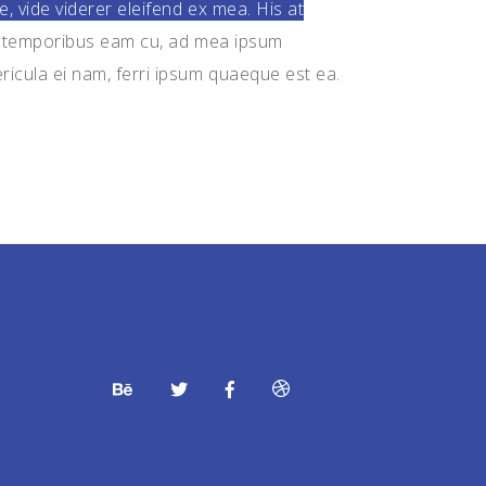
, vide viderer eleifend ex mea. His at
an temporibus eam cu, ad mea ipsum
icula ei nam, ferri ipsum quaeque est ea.