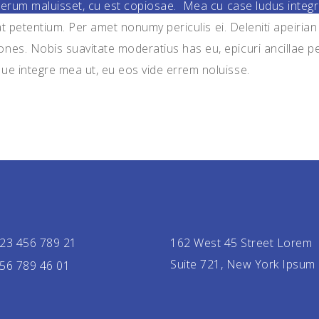
terum maluisset, cu est copiosae. Mea cu case ludus integre
t petentium. Per amet nonumy periculis ei. Deleniti apeiri
es. Nobis suavitate moderatius has eu, epicuri ancillae per
ue integre mea ut, eu eos vide errem noluisse.
23 456 789 21
162 West 45 Street Lorem
Suite 721, New York Ipsum
56 789 46 01