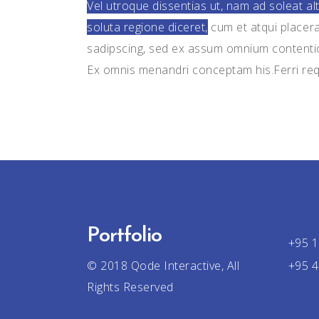
Vel utroque dissentias ut, nam ad soleat al
soluta regione diceret,
cum et atqui placera
sadipscing, sed ex assum omnium contention
Ex omnis menandri conceptam his.Ferri req
Portfolio
+95 1
© 2018
Qode Interactive
, All
+95 4
Rights Reserved