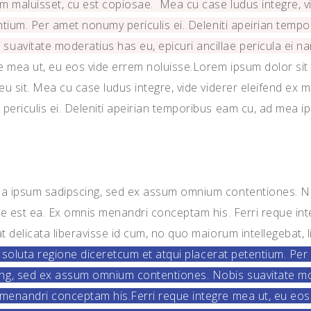
m maluisset, cu est copiosae. Mea cu case ludus integre, vi
entium. Per amet nonumy periculis ei. Deleniti apeirian tem
uavitate moderatius has eu, epicuri ancillae pericula ei n
 mea ut, eu eos vide errem noluisse.Lorem ipsum dolor sit am
u sit. Mea cu case ludus integre, vide viderer eleifend ex m
 periculis ei. Deleniti apeirian temporibus eam cu, ad mea
ea ipsum sadipscing, sed ex assum omnium contentiones. No
que est ea. Ex omnis menandri conceptam his. Ferri reque in
 delicata liberavisse id cum, no quo maiorum intellegebat, l
t soluta regione diceretcum et atqui placerat petentium. Per
g, sed ex assum omnium contentiones. Nobis suavitate moder
menandri conceptam his.Ferri reque integre mea ut, eu eos v