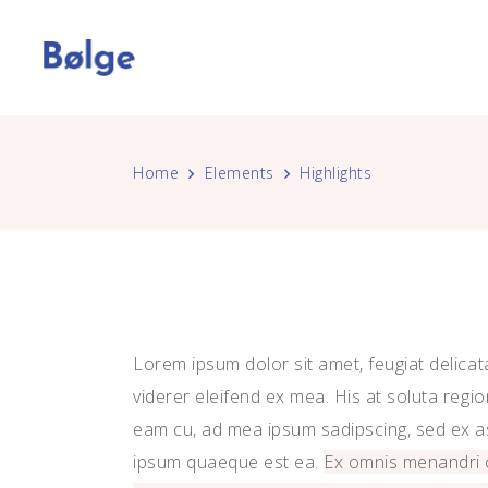
Home
Elements
Highlights
Main Home
Standard
Accordions
Le
1 
Ima
Blog Home
Gallery
Tabs
Por
2 
Ful
Portfolio Carousel
Gallery Joined
Buttons
Cr
3 
Int
Vertical Slider
Masonry
Contact Form
Des
4 
An
Lorem ipsum dolor sit amet, feugiat delicata
Interactive Showcase
Masonry Joined
Clients
Por
4 
Sho
viderer eleifend ex mea. His at soluta regi
eam cu, ad mea ipsum sadipscing, sed ex as
Pinterest
Blog List
5 
Te
ipsum quaeque est ea.
Ex omnis menandri c
Parallax
Call to Action
6 
Tes