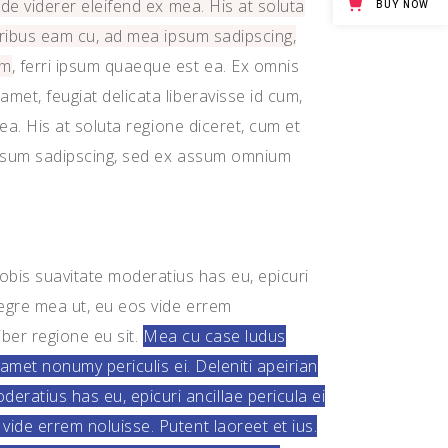
de viderer eleifend ex mea. His at soluta
BUY NOW
Big Masonry
poribus eam cu, ad mea ipsum sadipscing,
Full Width Images
am
, ferri ipsum quaeque est ea. Ex omnis
et, feugiat delicata liberavisse id cum,
ea. His at soluta regione diceret, cum et
 ipsum sadipscing, sed ex assum omnium
bis suavitate moderatius has eu, epicuri
tegre mea ut, eu eos vide errem
iber regione eu sit.
Mea cu case ludus
 amet nonumy periculis ei. Deleniti apeirian
atius has eu, epicuri ancillae pericula ei
ide errem noluisse. Putent laoreet et ius.