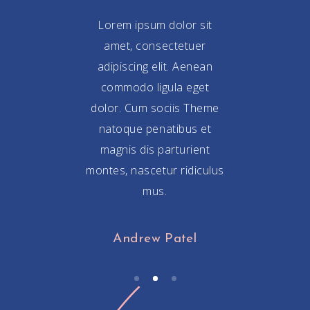
psum dolor sit
Lorem ipsum dolor sit
Lorem ipsum d
consectetuer
amet, consectetuer
amet, conse
ng elit. Aenean
adipiscing elit. Aenean
adipiscing eli
o ligula eget
commodo ligula eget
commodo ligu
um sociis Theme
dolor. Cum sociis Theme
dolor. Cum soc
 penatibus et
natoque penatibus et
natoque pena
dis parturient
magnis dis parturient
magnis dis pa
ascetur ridiculus
montes, nascetur ridiculus
montes, nascetur
mus.
mus.
mus.
esa Welch
Andrew Patel
Patric Cas