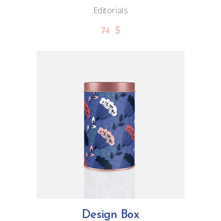
Editorials
74
$
ADD TO CART
Design Box