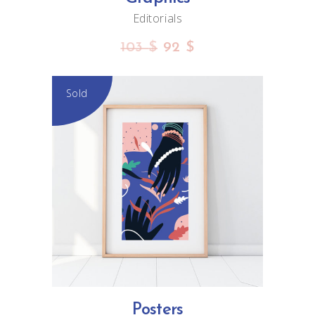
Editorials
103
$
92
$
Sold
READ MORE
Posters