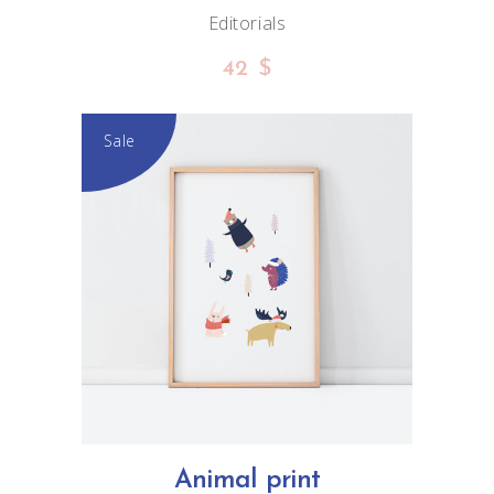
Editorials
42
$
Sale
ADD TO CART
Animal print