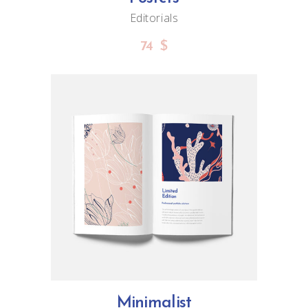
Editorials
74
$
ADD TO CART
Minimalist